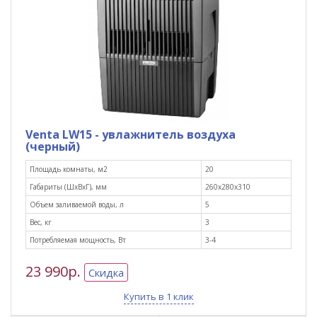
Venta LW15 - увлажнитель воздуха
(черный)
Площадь комнаты, м2
20
Габариты (ШxВxГ), мм
260х280х310
Объем заливаемой воды, л
5
Вес, кг
3
Потребляемая мощность, Вт
3-4
23 990р.
Скидка
Купить в 1 клик