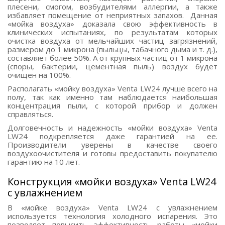
плесени, смогом, возбудителями аллергии, а также
избавляет помещение от неприятных запахов. Данная
«мойка воздуха» доказала свою эффективность в
клинических испытаниях, по результатам которых
очистка воздуха от мельчайших частиц загрязнений,
размером до 1 микрона (пыльцы, табачного дыма и т. д.),
составляет более 50%. А от крупных частиц от 1 микрона
(споры, бактерии, цементная пыль) воздух будет
очищен на 100%.
Располагать «мойку воздуха» Venta LW24 лучше всего на
полу, так как именно там наблюдается наибольшая
концентрация пыли, с которой прибор и должен
справляться.
Долговечность и надежность «мойки воздуха» Venta
LW24 подкрепляется даже гарантией на ее.
Производители уверены в качестве своего
воздухоочистителя и готовы предоставить покупателю
гарантию на 10 лет.
Конструкция «мойки воздуха» Venta LW24
с увлажнением
В «мойке воздуха» Venta LW24 с увлажнением
используется технология холодного испарения. Это
позволяет повысить эффективность работы «мойки