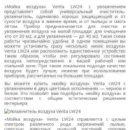
«Мойка воздуха» Venta LW24 с увлажнением
представляет собой универсальный очиститель-
увлажнитель, одинаково хорошо защищающий и от
сухости воздуха в зимнее время, и от пыльцы и смога
летом. Прибор предназначается для очистки и
увлажнения воздуха на малой площади: для очищения
это
от 20 м2
, а для увлажнения — до 40 м2. Такая схема
работы чрезвычайно удобна. В одном помещении вы
можете установить сразу несколько «моек воздуха»
Venta LW24 или расположить единственное устройство
таким образом, чтобы оно регулировало состояние
воздуха непосредственно в вашей рабочей или
спальной зоне. При таком локальном подходе качество
воздуха будет лучше, нежели при использовании
приборов, рассчитанных на большие площади.
Вы можете купить «мойку воздуха» Venta LW24 с
увлажнением в двух цветовых исполнениях — черном и
белом. Это позволит вам подобрать «мойку воздуха» в
соответствии с общим эстетическим решением
интерьера.
«Мойка воздуха» Venta LW24 справляется с целым
спектром различного рода загрязнений: пылью,
шерстью животных, пыльцой растений, спорами