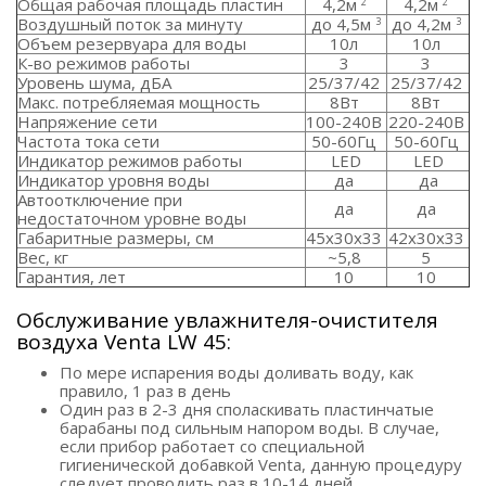
Общая рабочая площадь пластин
4,2м
4,2м
2
2
Воздушный поток за минуту
до 4,5м
до 4,2м
3
3
Объем резервуара для воды
10л
10л
К-во режимов работы
3
3
Уровень шума, дБА
25/37/42
25/37/42
Макс. потребляемая мощность
8Вт
8Вт
Напряжение сети
100-240В
220-240В
Частота тока сети
50-60Гц
50-60Гц
Индикатор режимов работы
LED
LED
Индикатор уровня воды
да
да
Автоотключение при
да
да
недостаточном уровне воды
Габаритные размеры, см
45х30х33
42х30х33
Вес, кг
~5,8
5
Гарантия, лет
10
10
Обслуживание увлажнителя-очистителя
воздуха Venta LW 45:
По мере испарения воды доливать воду, как
правило, 1 раз в день
Один раз в 2-3 дня споласкивать пластинчатые
барабаны под сильным напором воды. В случае,
если прибор работает со специальной
гигиенической добавкой Venta, данную процедуру
следует проводить раз в 10-14 дней