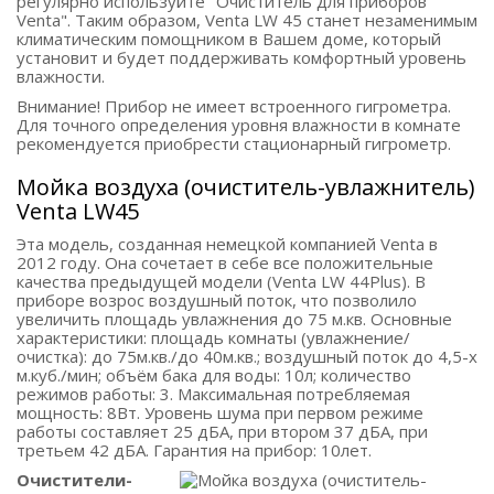
регулярно используйте "Очиститель для приборов
Venta". Таким образом, Venta LW 45 станет незаменимым
климатическим помощником в Вашем доме, который
установит и будет поддерживать комфортный уровень
влажности.
Внимание! Прибор не имеет встроенного гигрометра.
Для точного определения уровня влажности в комнате
рекомендуется приобрести стационарный гигрометр.
Мойка воздуха (очиститель-увлажнитель)
Venta LW45
Эта модель, созданная немецкой компанией Venta в
2012 году. Она сочетает в себе все положительные
качества предыдущей модели (Venta LW 44Plus). В
приборе возрос воздушный поток, что позволило
увеличить площадь увлажнения до 75 м.кв. Основные
характеристики: площадь комнаты (увлажнение/
очистка): до 75м.кв./до 40м.кв.; воздушный поток до 4,5-х
м.куб./мин; объём бака для воды: 10л; количество
режимов работы: 3. Максимальная потребляемая
мощность: 8Вт. Уровень шума при первом режиме
работы составляет 25 дБА, при втором 37 дБА, при
третьем 42 дБА. Гарантия на прибор: 10лет.
Очистители-