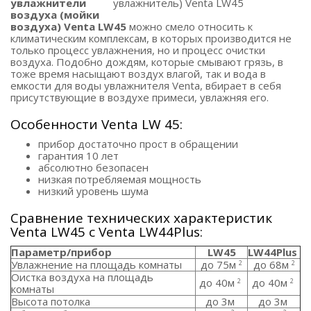
увлажнители
воздуха (мойки
воздуха) Venta LW45
можно смело относить к
климатическим комплексам, в которых производится не
только процесс увлажнения, но и процесс очистки
воздуха. Подобно дождям, которые смывают грязь, в
тоже время насыщают воздух влагой, так и вода в
емкости для воды увлажнителя Venta, вбирает в себя
присутствующие в воздухе примеси, увлажняя его.
Особенности Venta LW 45:
прибор достаточно прост в обращении
гарантия 10 лет
абсолютно безопасен
низкая потребляемая мощность
низкий уровень шума
Сравнение технических характеристик
Venta LW45 с Venta LW44Plus:
Параметр/прибор
LW45
LW44Plus
Увлажнение на площадь комнаты
до 75м
до 68м
2
2
Оистка воздуха на площадь
до 40м
до 40м
2
2
комнаты
Высота потолка
до 3м
до 3м