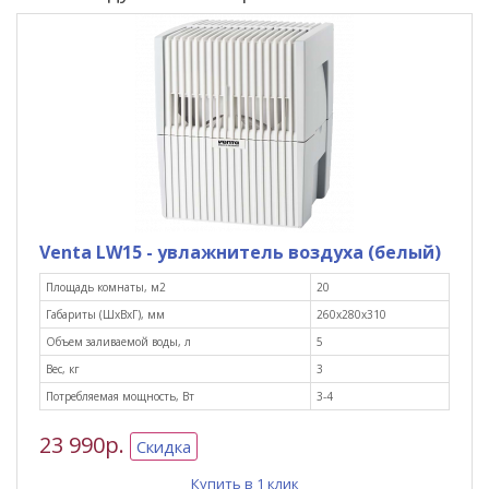
Venta LW15 - увлажнитель воздуха (белый)
Площадь комнаты, м2
20
Габариты (ШxВxГ), мм
260х280х310
Объем заливаемой воды, л
5
Вес, кг
3
Потребляемая мощность, Вт
3-4
23 990р.
Скидка
Купить в 1 клик